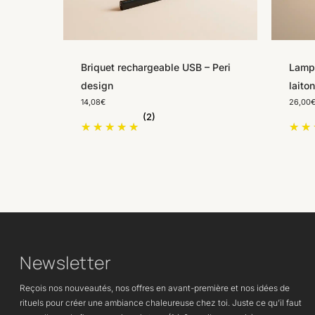
Ce
produi
a
Briquet rechargeable USB – Peri
plusie
Lampe
design
variat
laito
14,08
€
26,00
Les
(2)
option
peuve
être
choisi
sur
la
page
du
Newsletter
produi
Reçois nos nouveautés, nos offres en avant-première et nos idées de
rituels pour créer une ambiance chaleureuse chez toi. Juste ce qu’il faut