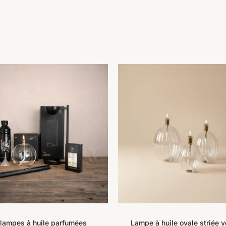
Ce
produit
a
plusieurs
Lampe à huile ovale striée v
lampes à huile parfumées