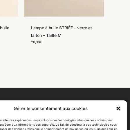
huile
Lampe à huile STRIÉE – verre et
laiton – Taille M
28,33
€
Influences
Gérer le consentement aux cookies
Votre panier est vide.
contact@influenceslyon.fr
s meilleures expériences, nous utilisons des technologies telles que les cookies pour
06 30 89 97 58
accéder aux informations des appareils. Le fait de consentir à ces technologies nous
GO TO SHOP
raiter des données telles que le comportement de navigation ou les ID uniques sur ce