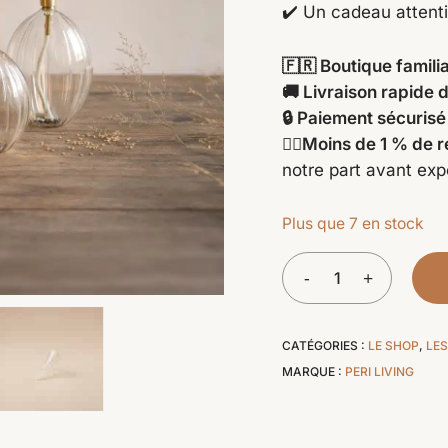
✔️ Un cadeau attent
🇫🇷 Boutique famili
🚚 Livraison rapide 
🔒 Paiement sécurisé
👍🏻Moins de 1 % de 
notre part avant exp
Plus que 7 en stock
CATÉGORIES :
LE SHOP
,
LE
MARQUE :
PERI LIVING