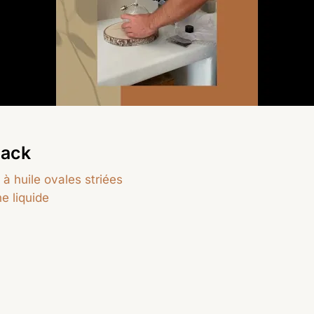
pack
à huile ovales striées
ine liquide