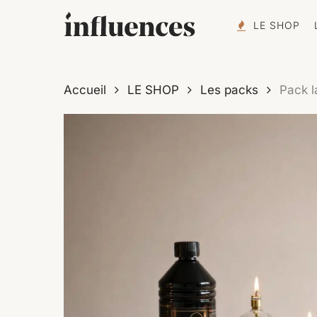
Skip
LE SHOP
to
main
content
Accueil
LE SHOP
Les packs
Pack l