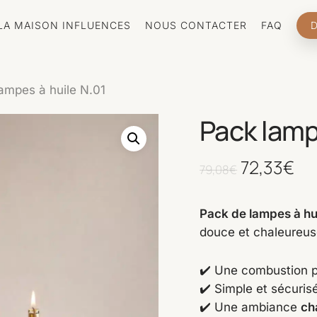
LA MAISON INFLUENCES
NOUS CONTACTER
FAQ
Cart
ampes à huile N.01
Pack lamp
Le
Le
72,33
€
79,08
€
prix
pri
initial
ac
Pack de lampes à hui
douce et chaleureus
était :
est
79,08€.
72
✔️ Une combustion 
✔️ Simple et sécuri
✔️ Une ambiance
ch