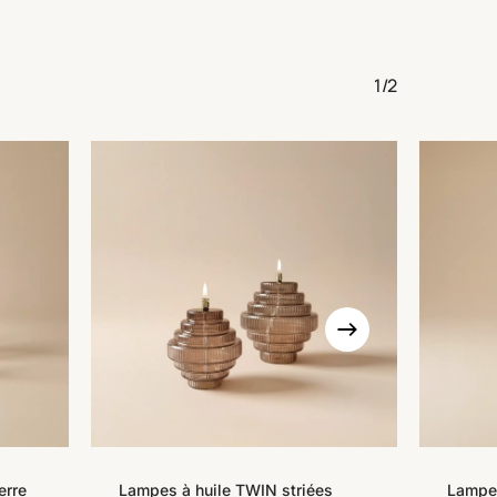
1/2
Ce
produit
a
erre
plusieurs
Lampes à huile TWIN striées
Lampe 