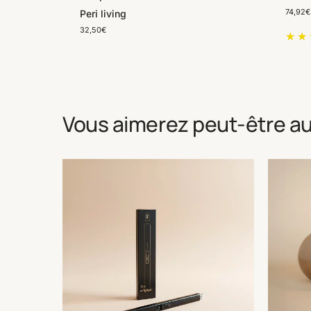
74,92
€
Peri living
32,50
€
Vous aimerez peut-être a