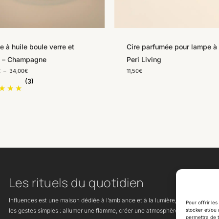
Ce
t
produit
a
urs
 à huile boule verre et
plusieurs
Cire parfumée pour lampe à 
ions.
n – Champagne
variations.
Peri Living
Plage
€
–
34,00
€
11,50
€
Les
de
(3)
s
options
prix :
26,00€
nt
peuvent
à
34,00€
être
es
choisies
sur
la
page
du
Les rituels du quotidien
t
produit
Influences est une maison dédiée à l’ambiance et à la lumière, qui célèbre
Pour offrir le
les gestes simples : allumer une flamme, créer une atmosphère, ralentir.
stocker et/ou 
permettra de t