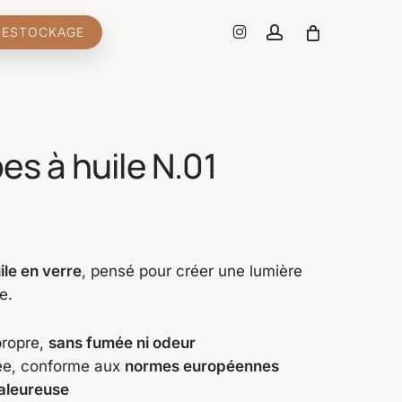
Menu
INSTAGRAM
account
DESTOCKAGE
Close
Cart
es à huile N.01
x
tuel
le en verre
, pensé pour créer une lumière
e.
 :
,33€.
propre,
sans fumée ni odeur
sée, conforme aux
normes européennes
aleureuse