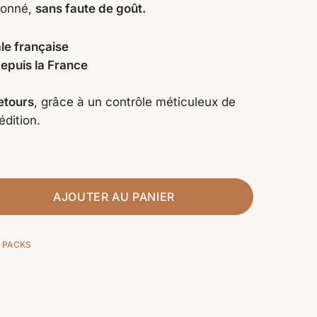
ionné,
sans faute de goût.
ale française
depuis la France
retours
, grâce à un contrôle méticuleux de
édition.
AJOUTER AU PANIER
S PACKS