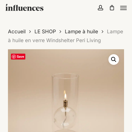
Skip
Menu
Men
to
account
Close
Cart
Cart
main
content
Accueil
LE SHOP
Lampe à huile
Lampe
à huile en verre Windshelter Peri Living
Save