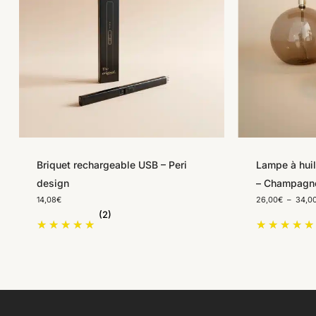
Briquet rechargeable USB – Peri
Lampe à huile
design
– Champagn
14,08
€
26,00
€
–
34,0
(2)