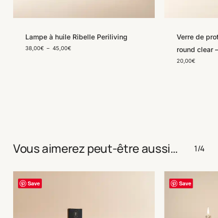
Lampe à huile Ribelle Periliving
Verre de pro
Plage
38,00
€
–
45,00
€
round clear –
de
20,00
€
prix :
38,00€
à
45,00€
Vous aimerez peut-être aussi…
1/4
Save
Save