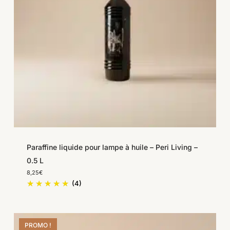
Paraffine liquide pour lampe à huile – Peri Living –
0.5 L
8,25
€
(4)
PROMO !
Save