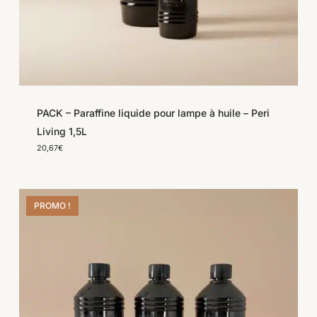
PACK – Paraffine liquide pour lampe à huile – Peri
Living 1,5L
20,67
€
PROMO !
Save