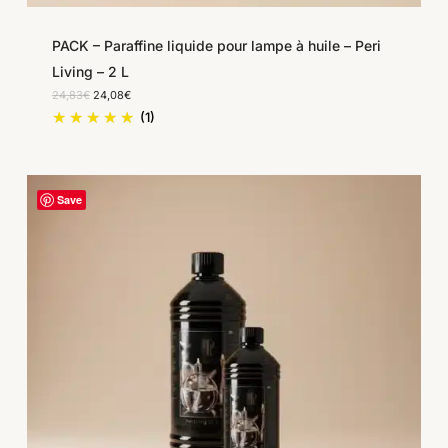
PACK – Paraffine liquide pour lampe à huile – Peri
Living – 2 L
Le
Le
24,83
€
24,08
€
prix
prix
(1)
initial
actuel
était :
est :
24,83€.
24,08€.
Save