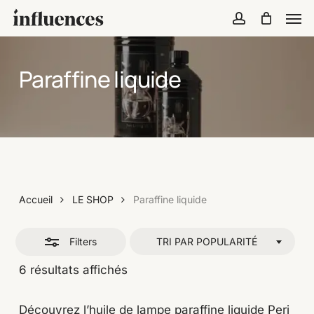
Skip
Menu
Men
Close
to
account
Close
Cart
Filters
Cart
main
content
Paraffine liquide
Accueil
LE SHOP
Paraffine liquide
Filters
TRI PAR POPULARITÉ
Trié
6 résultats affichés
par
popularité
Découvrez l’huile de lampe paraffine liquide Peri