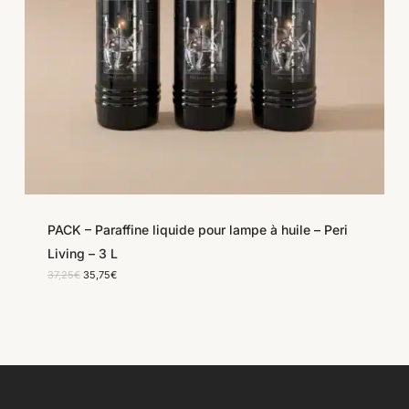
PACK – Paraffine liquide pour lampe à huile – Peri
Living – 3 L
Le
Le
37,25
€
35,75
€
prix
prix
initial
actuel
était :
est :
37,25€.
35,75€.