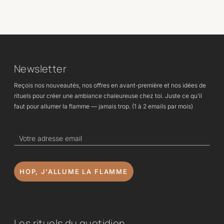
de
prix
p
prix :
initial
a
24,90€
était :
e
à
45,83€.
2
44,90€
Newsletter
Reçois nos nouveautés, nos offres en avant-première et nos idées de
rituels pour créer une ambiance chaleureuse chez toi. Juste ce qu’il
faut pour allumer la flamme — jamais trop. (1 à 2 emails par mois)
HOP, J'ALLUME LA FLAMME
Les rituels du quotidien