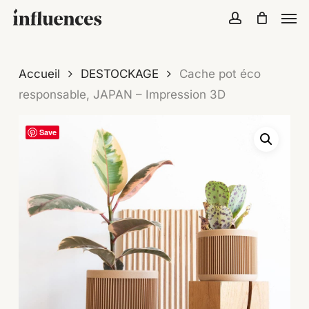
Skip
Menu
Men
to
account
Close
Cart
Cart
main
content
Accueil
DESTOCKAGE
Cache pot éco
responsable, JAPAN – Impression 3D
Save