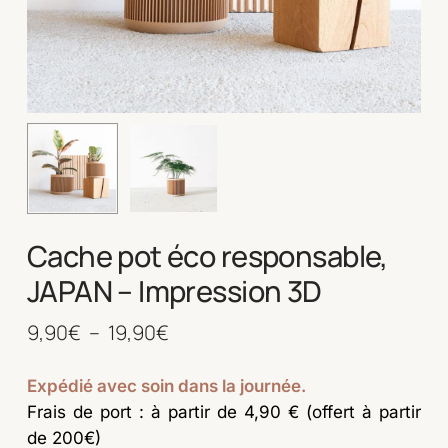
Cache pot éco responsable,
JAPAN – Impression 3D
Plage
9,90
€
–
19,90
€
de
prix :
Expédié avec soin dans la journée.
Frais de port : à partir de 4,90 € (offert à partir
9,90€
de 200€)
à