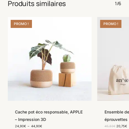
Produits similaires
1/6
PROMO !
PROMO !
Save
Save
Cache pot éco responsable, APPLE
Ensemble de
– Impression 3D
éprouvettes
Plage
Le
L
24,90
€
–
44,90
€
45,83
€
20,75
€