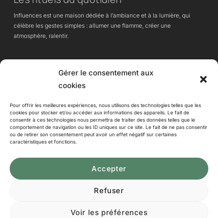
Influences est une maison dédiée à l’ambiance et à la lumière, qui
célèbre les gestes simples : allumer une flamme, créer une
atmosphère, ralentir.
Des lampes à huile et objets essentiels, pensés pour apporter chaleur,
Gérer le consentement aux
calme et intention à chaque instant de vie.
cookies
Pour offrir les meilleures expériences, nous utilisons des technologies telles que les
cookies pour stocker et/ou accéder aux informations des appareils. Le fait de
consentir à ces technologies nous permettra de traiter des données telles que le
Influences
comportement de navigation ou les ID uniques sur ce site. Le fait de ne pas consentir
ou de retirer son consentement peut avoir un effet négatif sur certaines
contact@influenceslyon.fr
Votre panier est vide.
caractéristiques et fonctions.
06 30 89 97 58
GO TO SHOP
Accepter
★★★★★
4,9/5 – Plus de 99 % de clients satisfaits
Lis les avis (ça compte)
Refuser
Sous-total :
0,00
€
Mentions légales
CGV
Politique de cookies
Voir les préférences