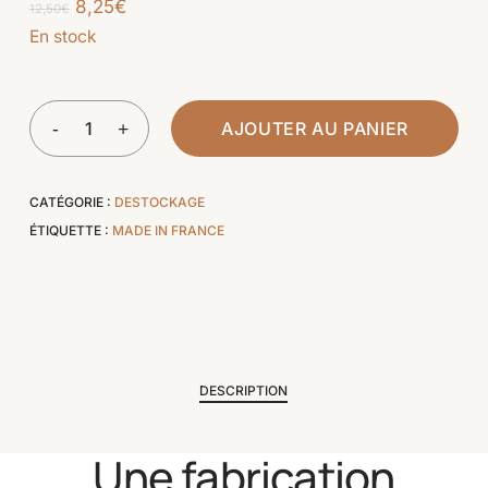
Le
Le
8,25
€
12,50
€
prix
prix
En stock
initial
actuel
était :
est :
12,50€.
8,25€.
AJOUTER AU PANIER
CATÉGORIE :
DESTOCKAGE
ÉTIQUETTE :
MADE IN FRANCE
DESCRIPTION
Une fabrication