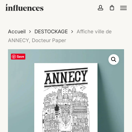
Skip
Menu
Men
to
account
Close
Cart
Cart
main
content
Accueil
DESTOCKAGE
Affiche ville de
ANNECY, Docteur Paper
Save