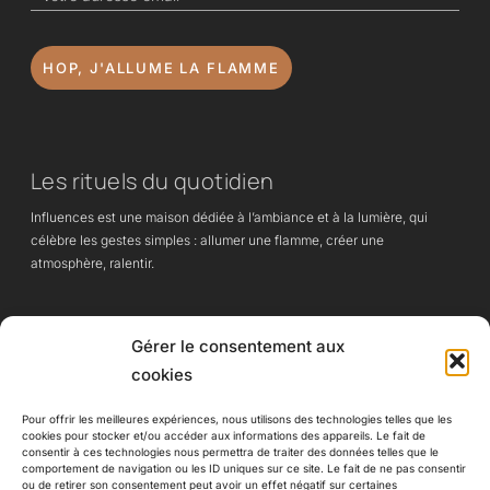
HOP, J'ALLUME LA FLAMME
Les rituels du quotidien
Influences est une maison dédiée à l’ambiance et à la lumière, qui
célèbre les gestes simples : allumer une flamme, créer une
atmosphère, ralentir.
Des lampes à huile et objets essentiels, pensés pour apporter chaleur,
Gérer le consentement aux
calme et intention à chaque instant de vie.
cookies
Pour offrir les meilleures expériences, nous utilisons des technologies telles que les
cookies pour stocker et/ou accéder aux informations des appareils. Le fait de
consentir à ces technologies nous permettra de traiter des données telles que le
Influences
comportement de navigation ou les ID uniques sur ce site. Le fait de ne pas consentir
ou de retirer son consentement peut avoir un effet négatif sur certaines