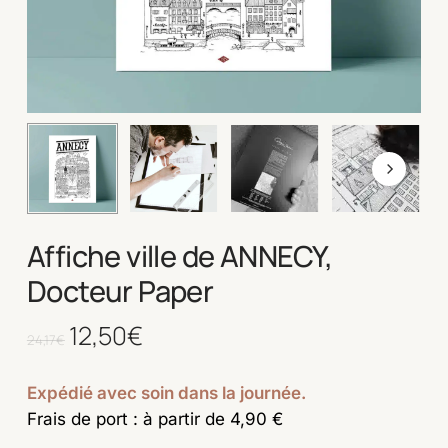
Affiche ville de ANNECY,
Docteur Paper
Le
12,50
€
Le
24,17
€
prix
prix
initial
actuel
Expédié avec soin dans la journée.
était :
est :
Frais de port : à partir de 4,90 €
24,17€.
12,50€.