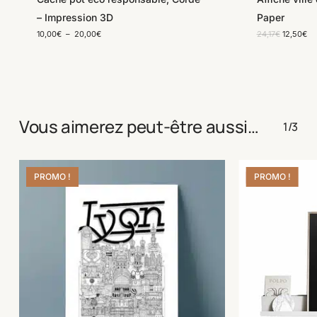
– Impression 3D
Paper
Plage
Le
Le
10,00
€
–
20,00
€
24,17
€
12,50
€
de
prix
pri
prix :
initial
ac
10,00€
était :
est
à
24,17€.
12
20,00€
Vous aimerez peut-être aussi…
1/3
PROMO !
PROMO !
Save
Save