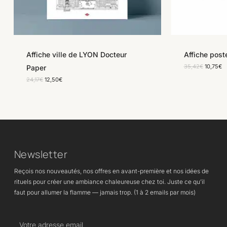
Affiche ville de LYON Docteur
Affiche post
Le
L
35,42
€
10,75
€
Paper
prix
pr
Le
Le
24,17
€
12,50
€
initial
ac
prix
prix
était :
es
initial
actuel
35,42€.
10
était :
est :
24,17€.
12,50€.
Newsletter
Reçois nos nouveautés, nos offres en avant-première et nos idées de
rituels pour créer une ambiance chaleureuse chez toi. Juste ce qu’il
faut pour allumer la flamme — jamais trop. (1 à 2 emails par mois)