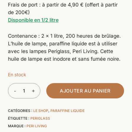
initial
actuel
Frais de port : à partir de 4,90 € (offert à partir
était :
est :
(1 avis)
de 200€)
24,83€.
24,08€.
Disponible en 1/2 litre
Contenance : 2 x 1 litre, 200 heures de brûlage.
L’huile de lampe, paraffine liquide est à utiliser
avec les lampes Periglass, Peri Living. Cette
huile de lampe est inodore et sans fumée noire.
En stock
AJOUTER AU PANIER
CATÉGORIES :
LE SHOP
,
PARAFFINE LIQUIDE
ÉTIQUETTE :
PERIGLASS
MARQUE :
PERI LIVING