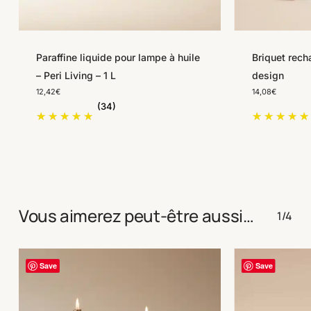
Paraffine liquide pour lampe à huile
Briquet rech
– Peri Living – 1 L
design
12,42
€
14,08
€
(34)
Vous aimerez peut-être aussi…
1/4
Save
Save