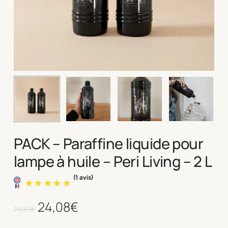
PACK – Paraffine liquide pour
lampe à huile – Peri Living – 2 L
Le
24,08
€
Le
24,83
€
prix
prix