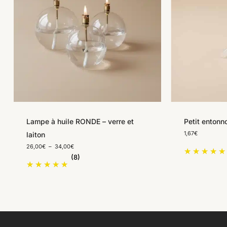
Lampe à huile RONDE – verre et
Petit entonno
1,67
€
laiton
Plage
26,00
€
–
34,00
€
de
(8)
prix :
26,00€
à
34,00€