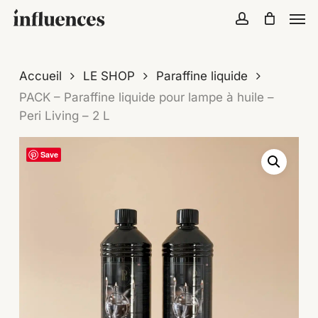
Skip
Menu
Men
to
account
Close
Cart
Cart
main
content
Accueil
LE SHOP
Paraffine liquide
PACK – Paraffine liquide pour lampe à huile –
Peri Living – 2 L
Save