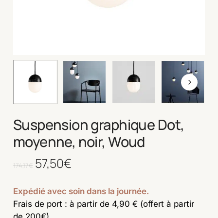
Suspension graphique Dot,
moyenne, noir, Woud
Le
57,50
€
Le
174,17
€
prix
prix
initial
actuel
Expédié avec soin dans la journée.
était :
est :
Frais de port : à partir de 4,90 € (offert à partir
174,17€.
57,50€.
de 200€)