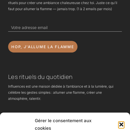
rituels pour créer une ambiance chaleureuse chez toi. Juste ce qu’il
faut pour allumer la flamme — jamais trop. (1 à 2 emails par mois)
HOP, J'ALLUME LA FLAMME
Les rituels du quotidien
Influences est une maison dédiée à l’ambiance et à la lumière, qui
célèbre les gestes simples : allumer une flamme, créer une
atmosphère, ralentir.
Des lampes à huile et objets essentiels, pensés pour apporter chaleur,
Gérer le consentement aux
calme et intention à chaque instant de vie.
cookies