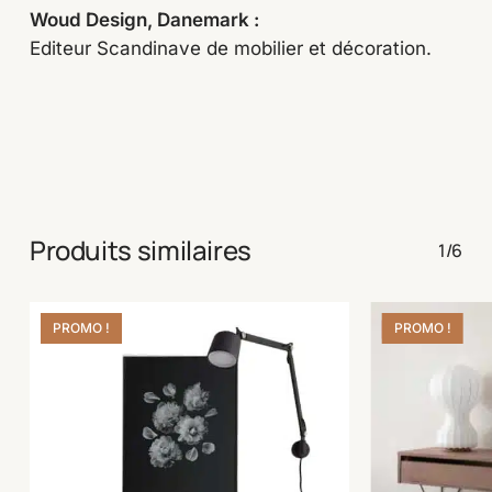
Woud Design, Danemark :
Editeur Scandinave de mobilier et décoration.
Produits similaires
1/6
PROMO !
PROMO !
Save
Save