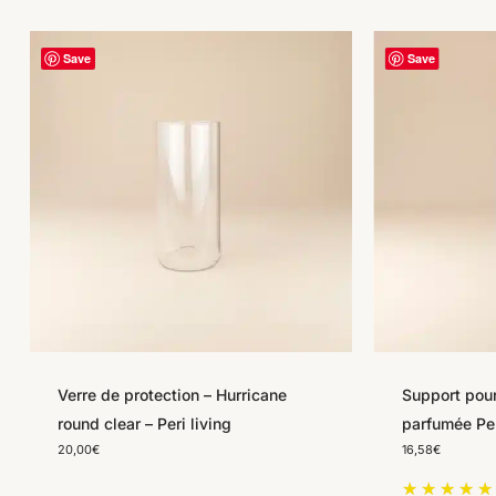
Save
Save
Verre de protection – Hurricane
Support pour
round clear – Peri living
parfumée Per
20,00
€
16,58
€