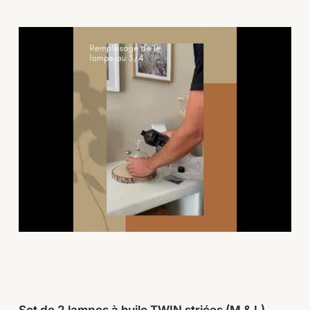
Set de 2 lampes à huile TWIN striées (M & L)