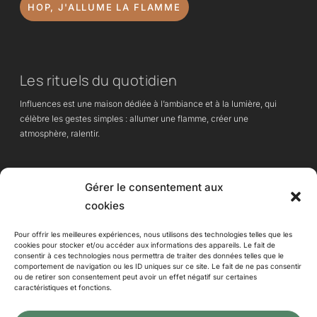
HOP, J'ALLUME LA FLAMME
Les rituels du quotidien
Influences est une maison dédiée à l’ambiance et à la lumière, qui
célèbre les gestes simples : allumer une flamme, créer une
atmosphère, ralentir.
Des lampes à huile et objets essentiels, pensés pour apporter chaleur,
Gérer le consentement aux
calme et intention à chaque instant de vie.
cookies
Pour offrir les meilleures expériences, nous utilisons des technologies telles que les
cookies pour stocker et/ou accéder aux informations des appareils. Le fait de
consentir à ces technologies nous permettra de traiter des données telles que le
Influences
comportement de navigation ou les ID uniques sur ce site. Le fait de ne pas consentir
ou de retirer son consentement peut avoir un effet négatif sur certaines
contact@influenceslyon.fr
Votre panier est vide.
caractéristiques et fonctions.
06 30 89 97 58