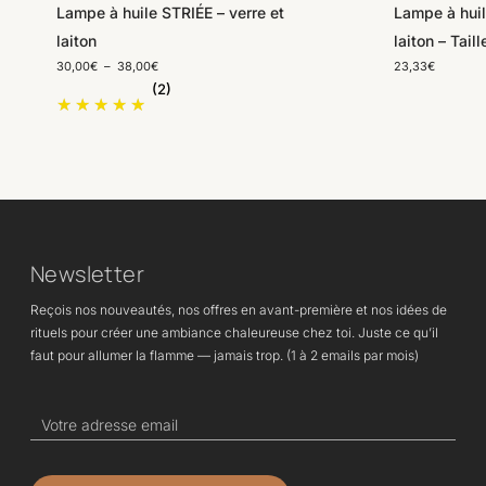
Lampe à huile STRIÉE – verre et
Lampe à huil
laiton
laiton – Taill
Plage
30,00
€
–
38,00
€
23,33
€
de
(2)
prix :
30,00€
à
38,00€
Newsletter
Reçois nos nouveautés, nos offres en avant-première et nos idées de
rituels pour créer une ambiance chaleureuse chez toi. Juste ce qu’il
faut pour allumer la flamme — jamais trop. (1 à 2 emails par mois)