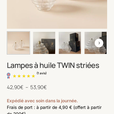
Lampes à huile TWIN striées
Plage
42,90
€
–
53,90
€
de
prix :
Expédié avec soin dans la journée.
(1 avis)
Frais de port : à partir de 4,90 € (offert à partir
42,90€