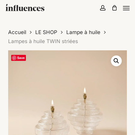
Skip
Menu
Men
to
account
Close
Cart
Cart
main
content
Accueil
LE SHOP
Lampe à huile
Lampes à huile TWIN striées
Save