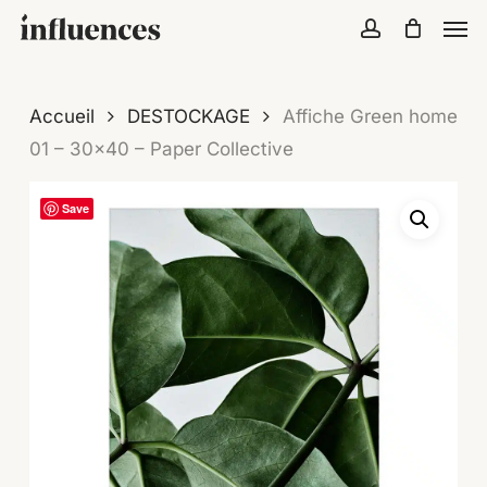
Skip
Menu
Men
to
account
Close
Cart
Cart
main
content
Accueil
DESTOCKAGE
Affiche Green home
01 – 30×40 – Paper Collective
Save