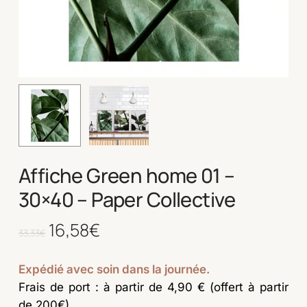
Affiche Green home 01 –
30×40 – Paper Collective
Le
16,58
€
Le
33,33
€
prix
prix
initial
actuel
Expédié avec soin dans la journée.
était :
est :
Frais de port : à partir de 4,90 € (offert à partir
33,33€.
16,58€.
de 200€)