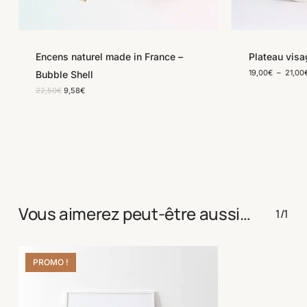
Encens naturel made in France –
Plateau visa
19,00
€
–
21,00
Bubble Shell
Le
Le
22,50
€
9,58
€
prix
prix
initial
actuel
était :
est :
22,50€.
9,58€.
Vous aimerez peut-être aussi…
1/1
PROMO !
Save